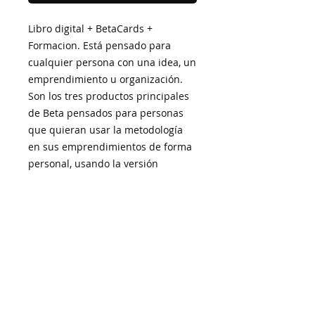
Libro digital + BetaCards +
Formacion. Está pensado para
cualquier persona con una idea, un
emprendimiento u organización.
Son los tres productos principales
de Beta pensados para personas
que quieran usar la metodología
en sus emprendimientos de forma
personal, usando la versión
completa de la metodología al
servicio de su idea.
INFORMACIÓN DEL
PRODUCTO
Incluye:
INFORMACIÓN DEL ENVÍO
Juego de tarjetas con más de
100 opciones en caja dura.