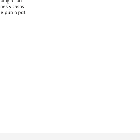
ología con
ones y casos
 e-pub o pdf.