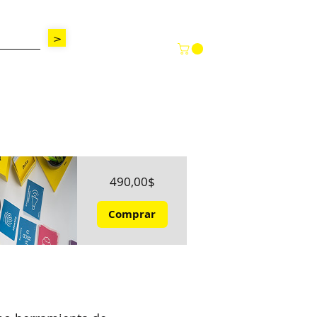
>
Precio
490,00$
Comprar