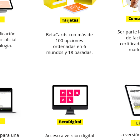
Ser parte 
ficación
BetaCards con más de
de fac
r oficial
100 opciones
certifica
logía.
ordenadas en 6
marke
mundos y 18 paradas.
La versió
 para una
Acceso a versión digital