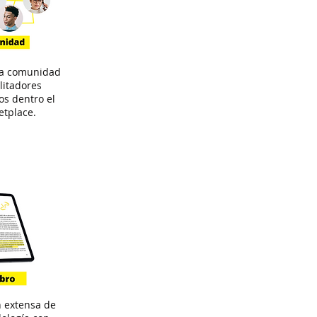
la comunidad
ilitadores
dos dentro el
tplace.
n extensa de