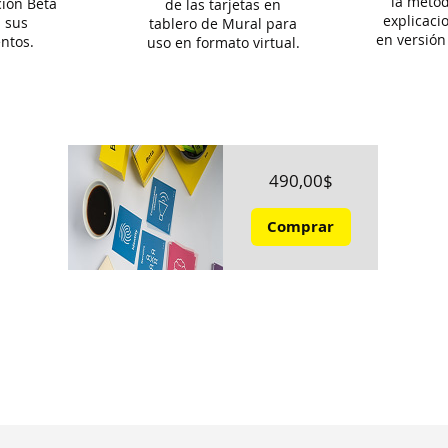
la metod
ción Beta
de las tarjetas en
explicaci
 sus
tablero de Mural para
en versión
ntos.
uso en formato virtual.
Precio
490,00$
Comprar