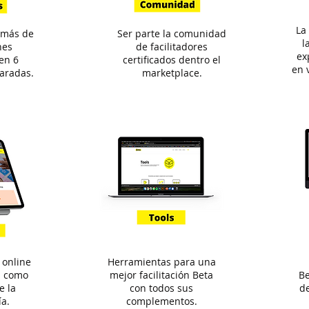
La
 más de
Ser parte la comunidad
l
nes
de facilitadores
ex
en 6
certificados dentro el
en 
aradas.
marketplace.
 online
Herramientas para una
ón como
mejor facilitación Beta
Be
e la
con todos sus
de
a.
complementos.