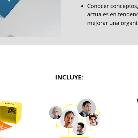
Conocer conceptos,
actuales
e​n tenden
mejorar una
organi
INCLUYE: