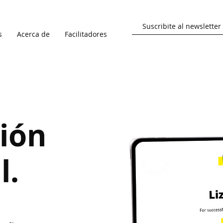
s
Acerca de
Facilitadores
ción
l.